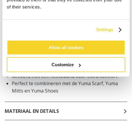
worden geplaatst, worden dezelfde dag verzonden
of their services.
Gratis verzending voor orders boven € 50,- binnen
NL
Binnen 30 dagen retourneren
Settings
Allow all cookies
BESCHRIJVING
Babymuts met oortjes
Customize
Rekbaar en voelt zacht aan
Gevoerd met een fleeceband voor extra comfort
Perfect te combineren met de Yuma Scarf, Yuma
Mitts en Yuma Shoes
MATERIAAL EN DETAILS