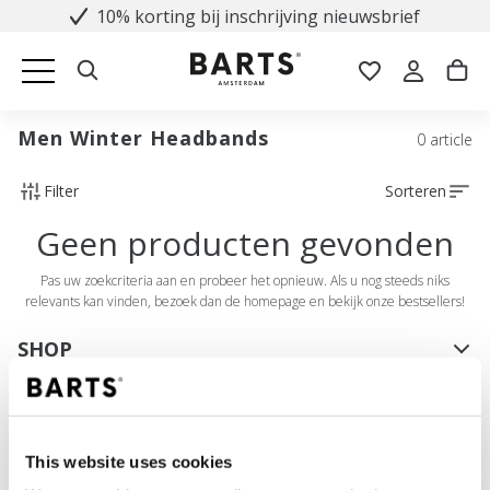
10% korting bij inschrijving nieuwsbrief
Men Winter Headbands
0 article
Filter
Sorteren
Geen producten gevonden
Pas uw zoekcriteria aan en probeer het opnieuw. Als u nog steeds niks
relevants kan vinden, bezoek dan de homepage en bekijk onze bestsellers!
SHOP
Dames
Heren
Meisjes
This website uses cookies