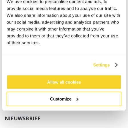
Jongens
We use cookies to personalise content and ads, to
Baby's
provide social media features and to analyse our traffic.
We also share information about your use of our site with
SUPPORT
our social media, advertising and analytics partners who
may combine it with other information that you’ve
provided to them or that they’ve collected from your use
Maattabellen
of their services.
Verzenden
Retourneren
Veelgestelde vragen
Settings
Contact
UV-Beschermingsnorm
B2B Portal Login
Allow all cookies
Privacy Policy
Algemene voorwaarden
Customize
Productconformiteit
NIEUWSBRIEF