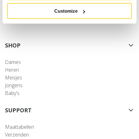
kunnen roze skisokken met hartjes natuurlijk niet
ontbreken. Shop nu de leukste skisokken voor jouw
Customize
dochter!
SHOP
Dames
Heren
Meisjes
Jongens
Baby's
SUPPORT
Maattabellen
Verzenden