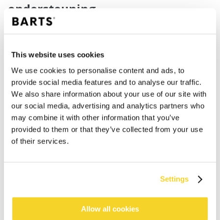
ondersteuning
Belangrijk voor skisokken is de mate van
ondersteuning en versteviging. Wintersporten zijn
vaak intensief voor de skisokken en dit vraagt om
This website uses cookies
versteviging op de juiste plekken. Onze skisokken voor
We use cookies to personalise content and ads, to
meisjes zijn voorzien van een verstevigde zool,
provide social media features and to analyse our traffic.
ondersteuning bij de brug van de voet en bij de enkel.
We also share information about your use of our site with
our social media, advertising and analytics partners who
Kids skisokken met vrolijke
may combine it with other information that you’ve
provided to them or that they’ve collected from your use
ontwerpen
of their services.
Voor de kinderen pakken onze ontwerpers nog even
iets meer uit dan dat ze voor de volwassenen doen.
Settings
Geen grijze sokken maar kleurrijke skisokken met
verschillende vrolijke ontwerpen. Denk hierbij
bijvoorbeeld aan skisokken met vosjes, grappige
Allow all cookies
monstertjes of ijsjes erop. Voor de echte dames