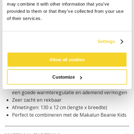
Bestellingen die op werkdagen vóór 12:00 uur
may combine it with other information that you’ve
worden geplaatst, worden dezelfde dag verzonden
provided to them or that they’ve collected from your use
Gratis verzending voor orders boven € 50,- binnen
of their services.
NL
Binnen 30 dagen retourneren
Settings
BESCHRIJVING
Allow all cookies
Sjaal voor jongens
100% merinowol
Customize
De natuurlijke werking van merinowol zorgt voor
een goede warmteregulatie en ademend vermogen
Zeer zacht en rekbaar
Afmetingen: 130 x 12 cm (lengte x breedte)
Perfect te combineren met de Makalun Beanie Kids