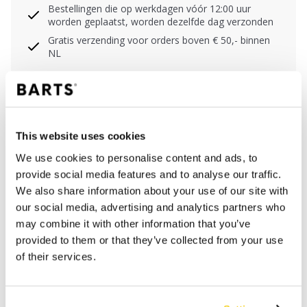
Bestellingen die op werkdagen vóór 12:00 uur
worden geplaatst, worden dezelfde dag verzonden
Gratis verzending voor orders boven € 50,- binnen
NL
Binnen 30 dagen retourneren
BESCHRIJVING
This website uses cookies
We use cookies to personalise content and ads, to
Gehaakte shopper tas Le Soleil
provide social media features and to analyse our traffic.
100% papier
We also share information about your use of our site with
Magnetische sluiting
our social media, advertising and analytics partners who
Voering: mix van katoen en viscose
may combine it with other information that you’ve
Insteekvak aan de binnenkant
provided to them or that they’ve collected from your use
Afmetingen: 30 x 32 x 5 cm (hoogte x breedte x
of their services.
diepte)