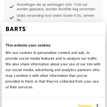
Bestellingen die op werkdagen vóór 12:00 uur
worden geplaatst, worden dezelfde dag verzonden
Gratis verzending voor orders boven € 50,- binnen
NL
Binnen 30 dagen retourneren
This website uses cookies
BESCHRIJVING
We use cookies to personalise content and ads, to
Halter bikinitop in een all-over print
provide social media features and to analyse our traffic.
80% gerecycled polyamide/nylon
We also share information about your use of our site with
Uitneembare vulling
our social media, advertising and analytics partners who
Gedraaid detail tussen de cups voor een vrouwelijk
may combine it with other information that you’ve
silhouet
provided to them or that they’ve collected from your use
Zonder beugel, maar goede ondersteuning
of their services.
MATERIAAL EN DETAILS
Settings