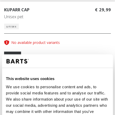
KUPARR CAP
€ 29,99
Unisex pet
unisex
No available product variants
Maattabel
One Size
KLEUR
dusty pink
This website uses cookies
We use cookies to personalise content and ads, to
provide social media features and to analyse our traffic.
We also share information about your use of our site with
IN WINKELWAGEN
our social media, advertising and analytics partners who
may combine it with other information that you’ve