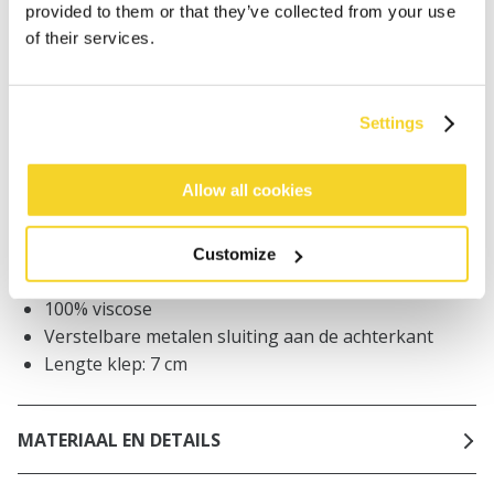
provided to them or that they’ve collected from your use
Bestellingen die op werkdagen vóór 12:00 uur
of their services.
worden geplaatst, worden dezelfde dag verzonden
Gratis verzending voor orders boven € 50,- binnen
NL
Settings
Binnen 30 dagen retourneren
Allow all cookies
BESCHRIJVING
Customize
Unisex dad cap
100% viscose
Verstelbare metalen sluiting aan de achterkant
Lengte klep: 7 cm
MATERIAAL EN DETAILS