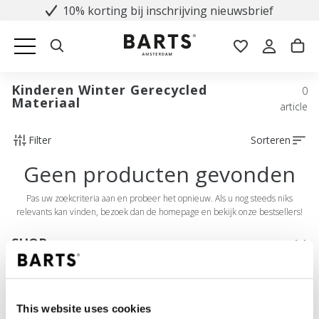
10% korting bij inschrijving nieuwsbrief
Kinderen Winter Gerecycled
0
Materiaal
article
Filter
Sorteren
Geen producten gevonden
Pas uw zoekcriteria aan en probeer het opnieuw. Als u nog steeds niks
relevants kan vinden, bezoek dan de homepage en bekijk onze bestsellers!
SHOP
Dames
Heren
This website uses cookies
Meisjes