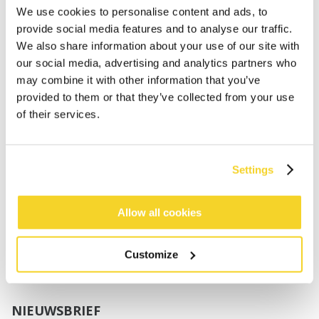
We use cookies to personalise content and ads, to
Jongens
provide social media features and to analyse our traffic.
Baby's
We also share information about your use of our site with
our social media, advertising and analytics partners who
SUPPORT
may combine it with other information that you’ve
provided to them or that they’ve collected from your use
Maattabellen
of their services.
Verzenden
Retourneren
Veelgestelde vragen
Settings
Contact
UV-Beschermingsnorm
Allow all cookies
B2B Portal Login
Privacy Policy
Algemene voorwaarden
Customize
Productconformiteit
NIEUWSBRIEF