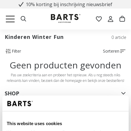
10% korting bij inschrijving nieuwsbrief
Kinderen Winter Fun
0 article
Filter
Sorteren
Geen producten gevonden
Pas uw zoekcriteria aan en probeer het opnieuw. Als u nog steeds niks
relevants kan vinden, bezoek dan de homepage en bekijk onze bestsellers!
SHOP
Dames
Heren
Meisjes
This website uses cookies