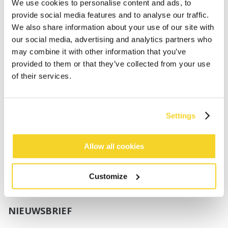
Jongens
We use cookies to personalise content and ads, to
Baby's
provide social media features and to analyse our traffic.
We also share information about your use of our site with
SUPPORT
our social media, advertising and analytics partners who
may combine it with other information that you’ve
provided to them or that they’ve collected from your use
Maattabellen
of their services.
Verzenden
Retourneren
Veelgestelde vragen
Settings
Contact
UV-Beschermingsnorm
B2B Portal Login
Allow all cookies
Privacy Policy
Algemene voorwaarden
Customize
Productconformiteit
NIEUWSBRIEF