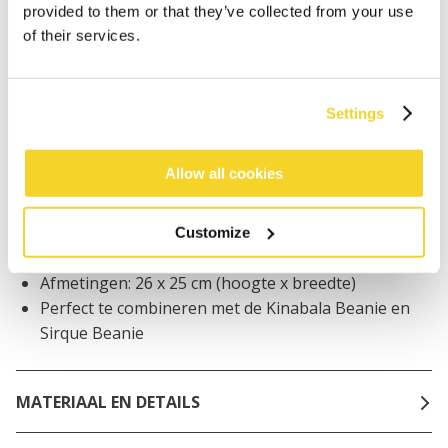
Bestellingen die op werkdagen vóór 12:00 uur
provided to them or that they’ve collected from your use
worden geplaatst, worden dezelfde dag verzonden
of their services.
Gratis verzending voor orders boven € 50,- binnen
NL
Binnen 30 dagen retourneren
Settings
Allow all cookies
BESCHRIJVING
Col voor meisjes
Customize
Zacht en rekbaar
Afmetingen: 26 x 25 cm (hoogte x breedte)
Perfect te combineren met de Kinabala Beanie en
Sirque Beanie
MATERIAAL EN DETAILS