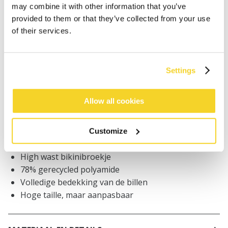
IN WINKELWAGEN
may combine it with other information that you’ve
provided to them or that they’ve collected from your use
of their services.
Bestellingen die op werkdagen vóór 12:00 uur
worden geplaatst, worden dezelfde dag verzonden
Gratis verzending voor orders boven € 50,- binnen
Settings
NL
Binnen 30 dagen retourneren
Allow all cookies
Customize
BESCHRIJVING
High wast bikinibroekje
78% gerecycled polyamide
Volledige bedekking van de billen
Hoge taille, maar aanpasbaar