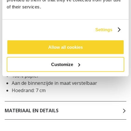
Bestellingen die op werkdagen vóór 12:00 uur
of their services.
worden geplaatst, worden dezelfde dag verzonden
Gratis verzending voor orders boven € 50,- binnen
NL
Settings
Binnen 30 dagen retourneren
Allow all cookies
BESCHRIJVING
Customize
Fedora hoed
100% papier
Aan de binnenzijde in maat verstelbaar
Hoedrand: 7 cm
MATERIAAL EN DETAILS