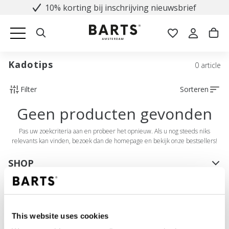
10% korting bij inschrijving nieuwsbrief
Kadotips
0 article
Filter
Sorteren
Geen producten gevonden
Pas uw zoekcriteria aan en probeer het opnieuw. Als u nog steeds niks
relevants kan vinden, bezoek dan de homepage en bekijk onze bestsellers!
SHOP
Dames
Heren
Meisjes
This website uses cookies