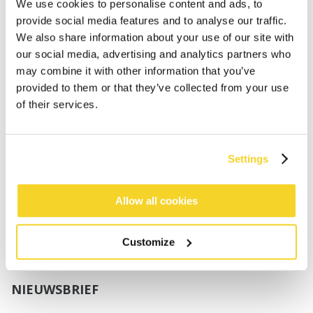
Jongens
We use cookies to personalise content and ads, to
Baby's
provide social media features and to analyse our traffic.
We also share information about your use of our site with
SUPPORT
our social media, advertising and analytics partners who
may combine it with other information that you’ve
provided to them or that they’ve collected from your use
Maattabellen
of their services.
Verzenden
Retourneren
Veelgestelde vragen
Settings
Contact
UV-Beschermingsnorm
B2B Portal Login
Allow all cookies
Privacy Policy
Algemene voorwaarden
Customize
Productconformiteit
NIEUWSBRIEF