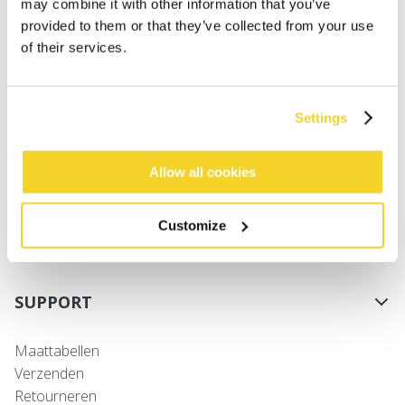
may combine it with other information that you’ve
herfst, want je weet nooit hoe het weer vandaag zal
provided to them or that they’ve collected from your use
zijn. Ontdek onze Jongens Outdoor mutsen en hoeden!
of their services.
SHOP
Settings
Dames
Allow all cookies
Heren
Meisjes
Customize
Jongens
Baby's
SUPPORT
Maattabellen
Verzenden
Retourneren