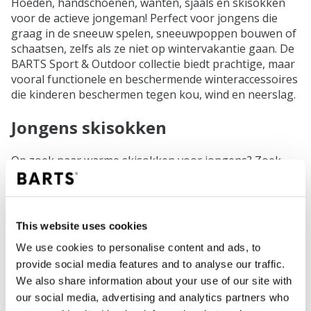
Hoeden, handschoenen, wanten, sjaals en skisokken
voor de actieve jongeman! Perfect voor jongens die
graag in de sneeuw spelen, sneeuwpoppen bouwen of
schaatsen, zelfs als ze niet op wintervakantie gaan. De
BARTS Sport & Outdoor collectie biedt prachtige, maar
vooral functionele en beschermende winteraccessoires
die kinderen beschermen tegen kou, wind en neerslag.
Jongens skisokken
Op zoek naar warme skisokken voor jongens? Zoek
niet verder! Onze skisokken voor kinderen hebben
schattige patronen en dankzij het ergonomische
ontwerp zijn pijnlijke voeten verleden tijd na een lange
dag.
This website uses cookies
We use cookies to personalise content and ads, to
Jongens hoeden en mutsen
provide social media features and to analyse our traffic.
We also share information about your use of our site with
Outdoor hoeden met oorflappen, warme voering en
our social media, advertising and analytics partners who
waterdichte materialen. Praktisch voor de winter en