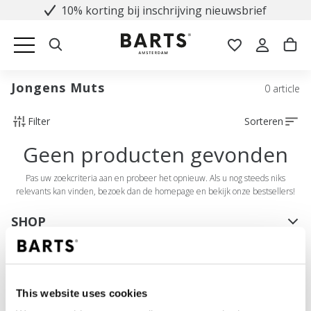
10% korting bij inschrijving nieuwsbrief
Jongens Muts
0 article
Filter
Sorteren
Geen producten gevonden
Pas uw zoekcriteria aan en probeer het opnieuw. Als u nog steeds niks
relevants kan vinden, bezoek dan de homepage en bekijk onze bestsellers!
SHOP
Dames
Heren
Meisjes
This website uses cookies