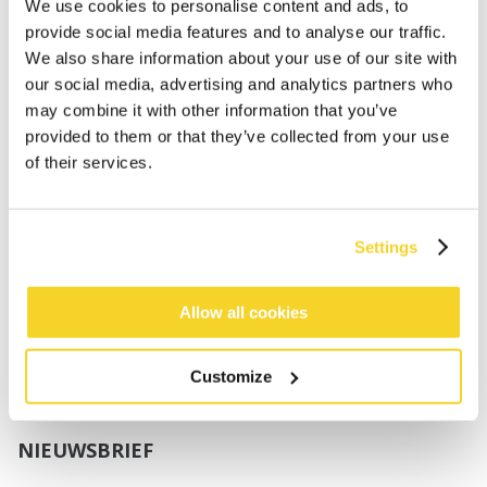
Jongens
We use cookies to personalise content and ads, to
Baby's
provide social media features and to analyse our traffic.
We also share information about your use of our site with
SUPPORT
our social media, advertising and analytics partners who
may combine it with other information that you’ve
provided to them or that they’ve collected from your use
Maattabellen
of their services.
Verzenden
Retourneren
Veelgestelde vragen
Settings
Contact
UV-Beschermingsnorm
B2B Portal Login
Allow all cookies
Privacy Policy
Algemene voorwaarden
Customize
Productconformiteit
NIEUWSBRIEF