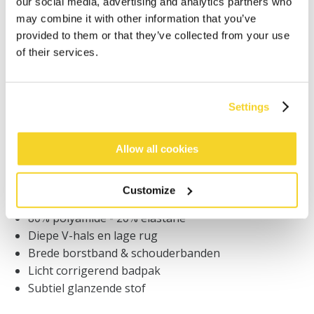
our social media, advertising and analytics partners who
may combine it with other information that you’ve
provided to them or that they’ve collected from your use
Bestellingen die op werkdagen vóór 12:00 uur
of their services.
worden geplaatst, worden dezelfde dag verzonden
Gratis verzending voor orders boven € 50,- binnen
NL
Settings
Binnen 30 dagen retourneren
Allow all cookies
BESCHRIJVING
Customize
Badpak
80% polyamide - 20% elastane
Diepe V-hals en lage rug
Brede borstband & schouderbanden
Licht corrigerend badpak
Subtiel glanzende stof