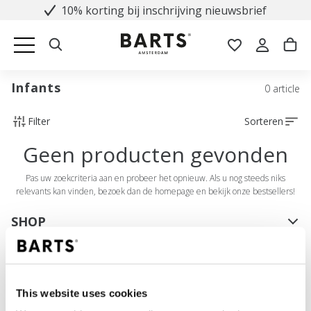
10% korting bij inschrijving nieuwsbrief
Infants
0 article
Filter
Sorteren
Geen producten gevonden
Pas uw zoekcriteria aan en probeer het opnieuw. Als u nog steeds niks
relevants kan vinden, bezoek dan de homepage en bekijk onze bestsellers!
SHOP
Dames
Heren
Meisjes
This website uses cookies