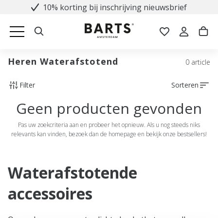
10% korting bij inschrijving nieuwsbrief
Heren Waterafstotend
0 article
Filter
Sorteren
Geen producten gevonden
Pas uw zoekcriteria aan en probeer het opnieuw. Als u nog steeds niks
relevants kan vinden, bezoek dan de homepage en bekijk onze bestsellers!
Waterafstotende
accessoires