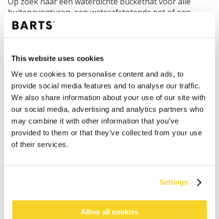
Op zoek naar een waterdichte buckethat voor alle
buitenavonturen, een waterafstotende pet of een
watervaste rugzak? BARTS is er voor je tijdens de
regenachtige dagen.
This website uses cookies
We use cookies to personalise content and ads, to
SHOP
provide social media features and to analyse our traffic.
We also share information about your use of our site with
Dames
our social media, advertising and analytics partners who
Heren
may combine it with other information that you’ve
Meisjes
provided to them or that they’ve collected from your use
Jongens
of their services.
Baby's
SUPPORT
Settings
Maattabellen
Allow all cookies