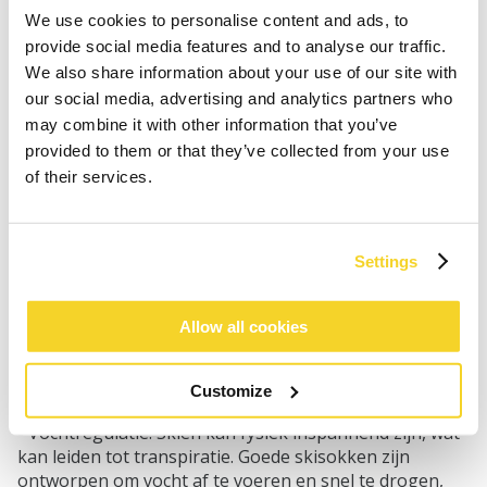
ze dat je snel last krijgt van koude en pijnlijke tenen,
We use cookies to personalise content and ads, to
wat je algehele ski-ervaring aanzienlijk verbetert.
provide social media features and to analyse our traffic.
We also share information about your use of our site with
- Voorkomen van wrijving en schuren: Goede skisokken
our social media, advertising and analytics partners who
verminderen wrijving tussen je voeten en de
may combine it with other information that you’ve
skischoenen. Dit helpt bij het voorkomen van blaren en
provided to them or that they’ve collected from your use
schuren, die je dag op de piste aanzienlijk kunnen
of their services.
bederven. Het vermindert irritatie en voorkomt blaren
met skiën.
- Ondersteuning en comfort: Skisokken bieden vaak
Settings
extra demping en ondersteuning op specifieke
gebieden van je voeten, zoals de hiel en de boog. Dit
vermindert de impact van schokken tijdens het skiën en
Allow all cookies
verhoogt het algemene comfort. Met goede
ondersteuning kun je langer op de piste blijven en
verminder je de kans op vermoeidheid.
Customize
- Vochtregulatie: Skiën kan fysiek inspannend zijn, wat
kan leiden tot transpiratie. Goede skisokken zijn
ontworpen om vocht af te voeren en snel te drogen,