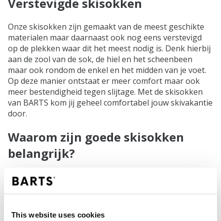
Verstevigde skisokken
Onze skisokken zijn gemaakt van de meest geschikte
materialen maar daarnaast ook nog eens verstevigd
op de plekken waar dit het meest nodig is. Denk hierbij
aan de zool van de sok, de hiel en het scheenbeen
maar ook rondom de enkel en het midden van je voet.
Op deze manier ontstaat er meer comfort maar ook
meer bestendigheid tegen slijtage. Met de skisokken
van BARTS kom jij geheel comfortabel jouw skivakantie
door.
Waarom zijn goede skisokken
belangrijk?
- Warmte en isolatie: Skisokken zijn speciaal
ontworpen om je voeten warm te houden in koude
omstandigheden. Ze zijn vaak gemaakt van
geavanceerde materialen die isolatie bieden en vocht
This website uses cookies
afvoeren. Door je voeten warm te houden, voorkomen