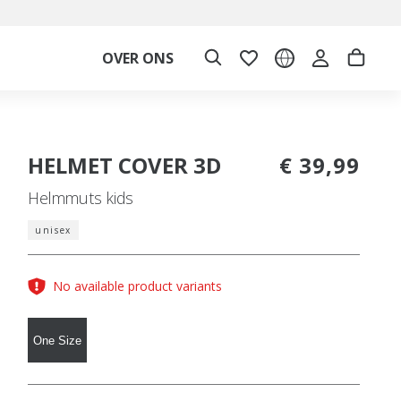
OVER ONS
HELMET COVER 3D
€ 39,99
Helmmuts kids
unisex
No available product variants
One Size