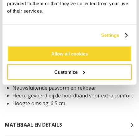
Bestellingen die op werkdagen vóór 12:00 uur
provided to them or that they’ve collected from your use
worden geplaatst, worden dezelfde dag verzonden
of their services.
Gratis verzending voor orders boven € 50,- binnen
NL
Binnen 30 dagen retourneren
Settings
Allow all cookies
BESCHRIJVING
Kleurverloop kindermuts
Customize
70% gerecycled polyester
Nauwsluitende pasvorm en rekbaar
Fleece gevoerd bij de hoofdband voor extra comfort
Hoogte omslag: 6,5 cm
MATERIAAL EN DETAILS