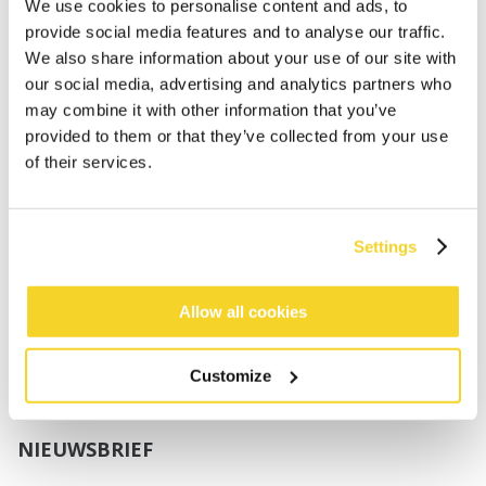
Jongens
We use cookies to personalise content and ads, to
Baby's
provide social media features and to analyse our traffic.
We also share information about your use of our site with
SUPPORT
our social media, advertising and analytics partners who
may combine it with other information that you’ve
provided to them or that they’ve collected from your use
Maattabellen
of their services.
Verzenden
Retourneren
Veelgestelde vragen
Settings
Contact
UV-Beschermingsnorm
B2B Portal Login
Allow all cookies
Privacy Policy
Algemene voorwaarden
Customize
Productconformiteit
NIEUWSBRIEF