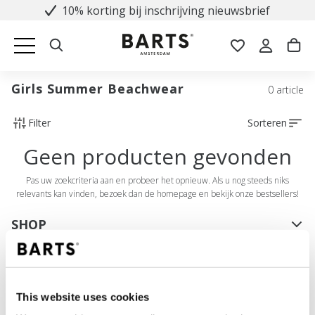
10% korting bij inschrijving nieuwsbrief
Girls Summer Beachwear
0 article
Filter
Sorteren
Geen producten gevonden
Pas uw zoekcriteria aan en probeer het opnieuw. Als u nog steeds niks
relevants kan vinden, bezoek dan de homepage en bekijk onze bestsellers!
SHOP
Dames
Heren
Meisjes
This website uses cookies