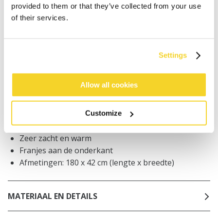
Bestellingen die op werkdagen vóór 12:00 uur
provided to them or that they’ve collected from your use
worden geplaatst, worden dezelfde dag verzonden
of their services.
Gratis verzending voor orders boven € 50,- binnen
NL
Binnen 30 dagen retourneren
Settings
Allow all cookies
BESCHRIJVING
Geblokte herensjaal
Customize
50% gerecycled polyester
Zeer zacht en warm
Franjes aan de onderkant
Afmetingen: 180 x 42 cm (lengte x breedte)
MATERIAAL EN DETAILS