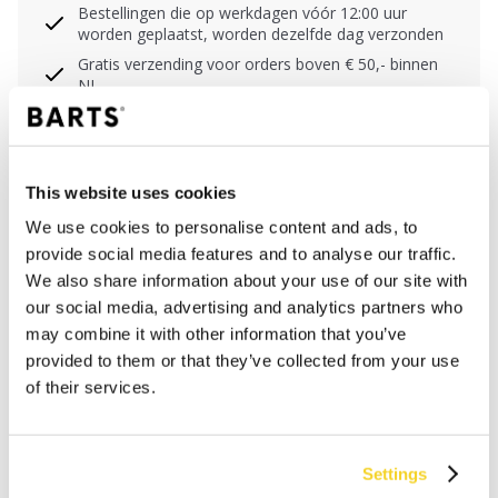
Bestellingen die op werkdagen vóór 12:00 uur
worden geplaatst, worden dezelfde dag verzonden
Gratis verzending voor orders boven € 50,- binnen
NL
Binnen 30 dagen retourneren
This website uses cookies
BESCHRIJVING
We use cookies to personalise content and ads, to
provide social media features and to analyse our traffic.
Draagbaar als sarong en sjaal
We also share information about your use of our site with
100% katoen
our social media, advertising and analytics partners who
Effen kleur
may combine it with other information that you’ve
Delicate stof
provided to them or that they’ve collected from your use
Afmetingen: 200 cm x 100 cm (lengte x breedte)
of their services.
MATERIAAL EN DETAILS
Settings