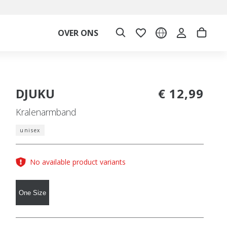
OVER ONS
DJUKU
€ 12,99
Kralenarmband
unisex
No available product variants
One Size