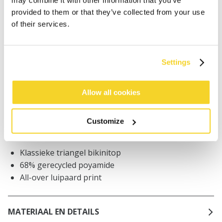
IN WINKELWAGEN
provided to them or that they’ve collected from your use
of their services.
Bestellingen die op werkdagen vóór 12:00 uur
worden geplaatst, worden dezelfde dag verzonden
Settings
Gratis verzending voor orders boven € 50,- binnen
NL
Binnen 30 dagen retourneren
Allow all cookies
Customize
BESCHRIJVING
Klassieke triangel bikinitop
68% gerecycled poyamide
All-over luipaard print
MATERIAAL EN DETAILS