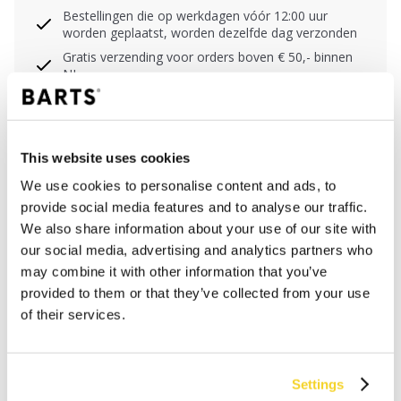
Bestellingen die op werkdagen vóór 12:00 uur
worden geplaatst, worden dezelfde dag verzonden
Gratis verzending voor orders boven € 50,- binnen
NL
Binnen 30 dagen retourneren
This website uses cookies
BESCHRIJVING
We use cookies to personalise content and ads, to
provide social media features and to analyse our traffic.
Triangel bikinitop in een stippen dessin
We also share information about your use of our site with
80% gerecycled polyamide/nylon
our social media, advertising and analytics partners who
Zachte niet-uitneembare vulling
may combine it with other information that you’ve
Verstelbare nekbandjes en kraaltjes aan uiteinden
provided to them or that they’ve collected from your use
van de koordjes
of their services.
MATERIAAL EN DETAILS
Settings