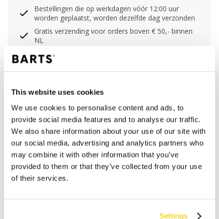
Bestellingen die op werkdagen vóór 12:00 uur
worden geplaatst, worden dezelfde dag verzonden
Gratis verzending voor orders boven € 50,- binnen
NL
Binnen 30 dagen retourneren
This website uses cookies
BESCHRIJVING
We use cookies to personalise content and ads, to
Tanga bikinibroekje met stippen
provide social media features and to analyse our traffic.
80% gerecycled polyamide/nylon
We also share information about your use of our site with
Bandjes aan de zijkant zijn in maat verstelbaar
our social media, advertising and analytics partners who
Normale beenuitsnijding
may combine it with other information that you’ve
Normale bedekking van de billen
provided to them or that they’ve collected from your use
Sierlijke kralen aan de uiteinden van de bandjes
of their services.
MATERIAAL EN DETAILS
Settings