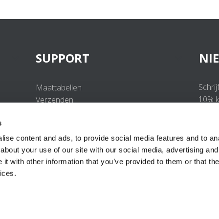
SUPPORT
NI
Schrij
Maattabellen
10% ko
Verzenden
Retourneren
s
Veelgestelde vragen
Contact
ise content and ads, to provide social media features and to anal
UV-Beschermingsnorm
about your use of our site with our social media, advertising and
B2B Portal Login
t with other information that you’ve provided to them or that the
Privacy Policy
ices.
Algemene voorwaarden
Productconformiteit