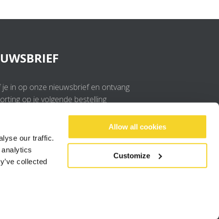
EUWSBRIEF
f je in op onze nieuwsbrief en ontvang
rting op je volgende bestelling
OK
Allow all cookies
yse our traffic.
 analytics
Ik ga akkoord met de
privacy policy
.
Customize
y’ve collected