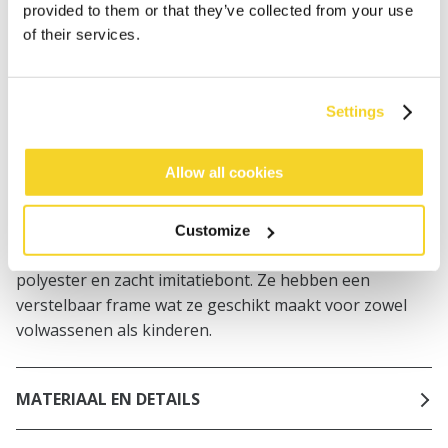
provided to them or that they’ve collected from your use
Bestellingen die op werkdagen vóór 12:00 uur
of their services.
worden geplaatst, worden dezelfde dag verzonden
Gratis verzending voor orders boven € 50,- binnen
NL
Settings
Binnen 30 dagen retourneren
Allow all cookies
BESCHRIJVING
Customize
De Clownzy Oorwarmers zijn gemaakt van 100%
polyester en zacht imitatiebont. Ze hebben een
verstelbaar frame wat ze geschikt maakt voor zowel
volwassenen als kinderen.
MATERIAAL EN DETAILS