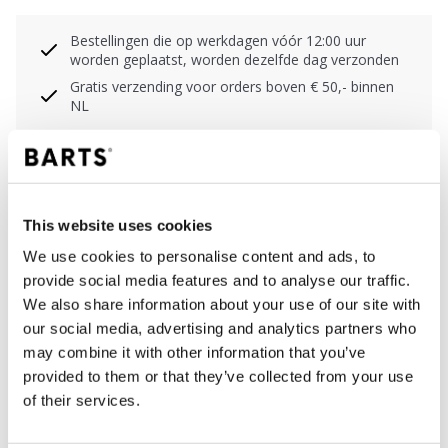
Bestellingen die op werkdagen vóór 12:00 uur
worden geplaatst, worden dezelfde dag verzonden
Gratis verzending voor orders boven € 50,- binnen
NL
Binnen 30 dagen retourneren
BESCHRIJVING
This website uses cookies
We use cookies to personalise content and ads, to
Corrigerend badpak met aangerimpelde cups in
provide social media features and to analyse our traffic.
ribstof
We also share information about your use of our site with
94% polyamide/nylon
our social media, advertising and analytics partners who
Powernet voering in het voor-en achterpand voor
may combine it with other information that you’ve
een corrigerend effect
provided to them or that they’ve collected from your use
Hoge rug
of their services.
Hoge beenuitsnijding en gedeeltelijke bedekking
van de billen