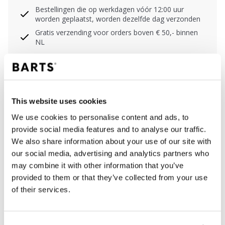
Bestellingen die op werkdagen vóór 12:00 uur
worden geplaatst, worden dezelfde dag verzonden
Gratis verzending voor orders boven € 50,- binnen
NL
Binnen 30 dagen retourneren
BESCHRIJVING
This website uses cookies
We use cookies to personalise content and ads, to
Bikinibroekje met een hoge taille in rib
provide social media features and to analyse our traffic.
structuurstof
We also share information about your use of our site with
94% polyamide/nylon
our social media, advertising and analytics partners who
Broekje heeft een smalle tailleband met een dun
may combine it with other information that you’ve
koordje
provided to them or that they’ve collected from your use
Hoge beenuitsnijding
of their services.
Gedeeltelijke bedekking van de billen