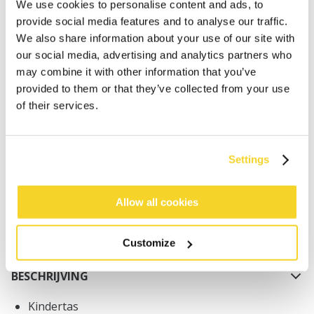
We use cookies to personalise content and ads, to
provide social media features and to analyse our traffic.
We also share information about your use of our site with
our social media, advertising and analytics partners who
may combine it with other information that you’ve
provided to them or that they’ve collected from your use
IN WINKELWAGEN
of their services.
Bestellingen die op werkdagen vóór 12:00 uur
Settings
worden geplaatst, worden dezelfde dag verzonden
Gratis verzending voor orders boven € 50,- binnen
NL
Allow all cookies
Binnen 30 dagen retourneren
Customize
BESCHRIJVING
Kindertas