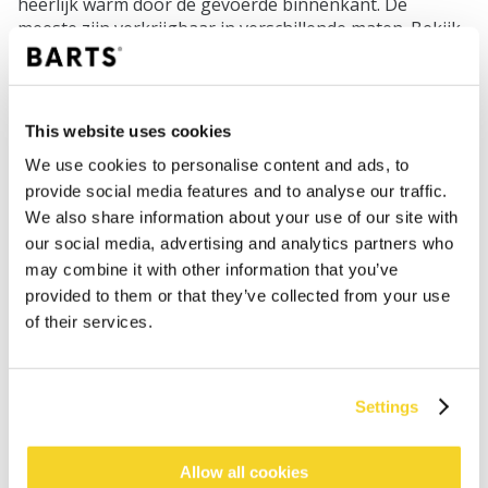
heerlijk warm door de gevoerde binnenkant. De
meeste zijn verkrijgbaar in verschillende maten. Bekijk
op de pagina van het product voor welke leeftijd de
maat geschikt is.
This website uses cookies
We use cookies to personalise content and ads, to
SHOP
provide social media features and to analyse our traffic.
We also share information about your use of our site with
Dames
our social media, advertising and analytics partners who
Heren
may combine it with other information that you’ve
Meisjes
provided to them or that they’ve collected from your use
Jongens
of their services.
Baby's
SUPPORT
Settings
Maattabellen
Allow all cookies