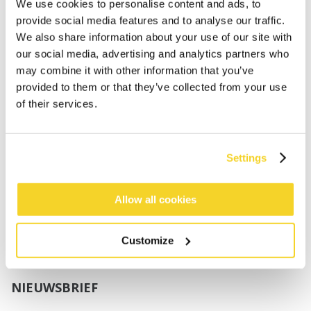
Jongens
We use cookies to personalise content and ads, to
Baby's
provide social media features and to analyse our traffic.
We also share information about your use of our site with
SUPPORT
our social media, advertising and analytics partners who
may combine it with other information that you’ve
provided to them or that they’ve collected from your use
Maattabellen
of their services.
Verzenden
Retourneren
Veelgestelde vragen
Settings
Contact
UV-Beschermingsnorm
B2B Portal Login
Allow all cookies
Privacy Policy
Algemene voorwaarden
Customize
Productconformiteit
NIEUWSBRIEF