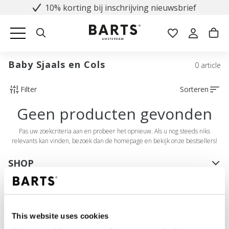
10% korting bij inschrijving nieuwsbrief
Baby Sjaals en Cols
0 article
Filter
Sorteren
Geen producten gevonden
Pas uw zoekcriteria aan en probeer het opnieuw. Als u nog steeds niks
relevants kan vinden, bezoek dan de homepage en bekijk onze bestsellers!
SHOP
Dames
Heren
Meisjes
This website uses cookies