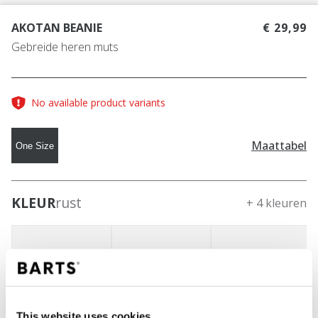
AKOTAN BEANIE
€ 29,99
Gebreide heren muts
No available product variants
Maattabel
One Size
KLEUR
rust
+ 4 kleuren
This website uses cookies