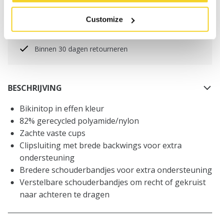
worden geplaatst, worden dezelfde dag verzonden
Customize
Gratis verzending voor orders boven € 50,- binnen
NL
Binnen 30 dagen retourneren
BESCHRIJVING
Bikinitop in effen kleur
82% gerecycled polyamide/nylon
Zachte vaste cups
Clipsluiting met brede backwings voor extra
ondersteuning
Bredere schouderbandjes voor extra ondersteuning
Verstelbare schouderbandjes om recht of gekruist
naar achteren te dragen