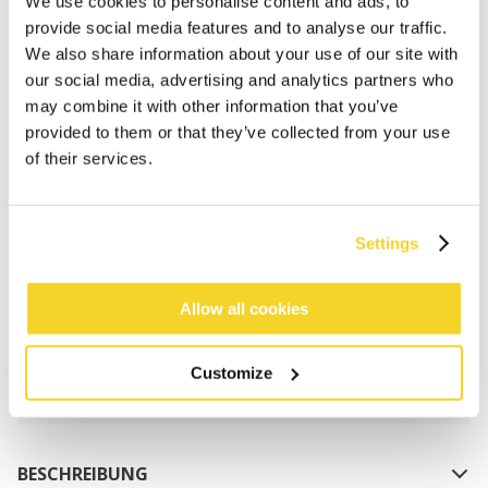
We use cookies to personalise content and ads, to
provide social media features and to analyse our traffic.
We also share information about your use of our site with
our social media, advertising and analytics partners who
may combine it with other information that you’ve
provided to them or that they’ve collected from your use
of their services.
IN DEN WARENKORB
Settings
Bestellungen, die vor 12 Uhr MEZ (Montag bis
Freitag) bei uns eingehen, werden noch am selben
Tag versandt
Allow all cookies
Kostenlose Lieferung für Bestellungen über 50€
innerhalb Deutschland
Customize
30 Tage Rückgaberecht
BESCHREIBUNG