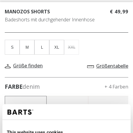
MANOZOS SHORTS
€ 49,99
Badeshorts mit durchgehender Innenhose
S
M
L
XL
XXL
Größe finden
Größentabelle
FARBE
denim
+ 4 Farben
This website uses cookies