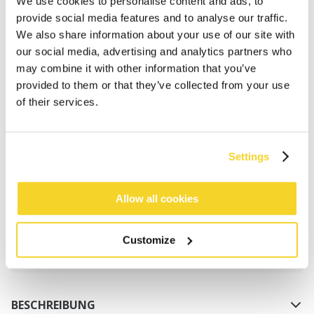
We use cookies to personalise content and ads, to
provide social media features and to analyse our traffic.
We also share information about your use of our site with
our social media, advertising and analytics partners who
may combine it with other information that you’ve
provided to them or that they’ve collected from your use
of their services.
IN DEN WARENKORB
Settings
Bestellungen, die vor 12 Uhr MEZ (Montag bis
Freitag) bei uns eingehen, werden noch am selben
Tag versandt
Allow all cookies
Kostenlose Lieferung für Bestellungen über 50€
innerhalb Deutschland
Customize
30 Tage Rückgaberecht
BESCHREIBUNG