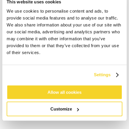
This website uses cookies
We use cookies to personalise content and ads, to
provide social media features and to analyse our traffic.
We also share information about your use of our site with
our social media, advertising and analytics partners who
may combine it with other information that you’ve
provided to them or that they’ve collected from your use
of their services.
IN DEN WARENKORB
Settings
Bestellungen, die vor 12 Uhr MEZ (Montag bis
Freitag) bei uns eingehen, werden noch am selben
Tag versandt
Allow all cookies
Kostenlose Lieferung für Bestellungen über 50€
innerhalb Deutschland
30 Tage Rückgaberecht
Customize