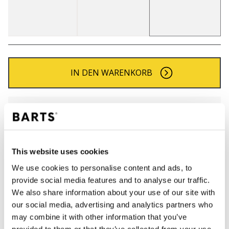
IN DEN WARENKORB
Bestellungen, die vor 12 Uhr MEZ (Montag bis
Freitag) bei uns eingehen, werden noch am selben
Tag versandt
Kostenlose Lieferung für Bestellungen über 50€
This website uses cookies
innerhalb Deutschland
We use cookies to personalise content and ads, to
30 Tage Rückgaberecht
provide social media features and to analyse our traffic.
We also share information about your use of our site with
our social media, advertising and analytics partners who
BESCHREIBUNG
may combine it with other information that you’ve
provided to them or that they’ve collected from your use