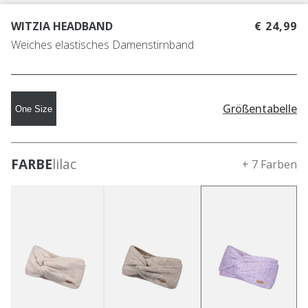
WITZIA HEADBAND
€ 24,99
Weiches elastisches Damenstirnband
Größentabelle
One Size
FARBE
lilac
+ 7 Farben