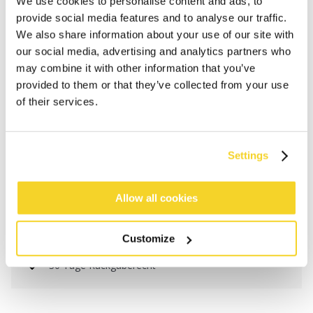
We use cookies to personalise content and ads, to
provide social media features and to analyse our traffic.
We also share information about your use of our site with
our social media, advertising and analytics partners who
may combine it with other information that you’ve
provided to them or that they’ve collected from your use
of their services.
IN DEN WARENKORB
Settings
Bestellungen, die vor 12 Uhr MEZ (Montag bis
Freitag) bei uns eingehen, werden noch am selben
Allow all cookies
Tag versandt
Kostenlose Lieferung für Bestellungen über 50€
Customize
innerhalb Deutschland
30 Tage Rückgaberecht