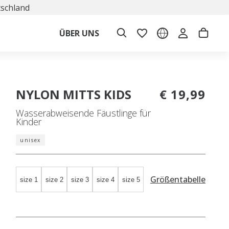
tschland
ÜBER UNS
NYLON MITTS KIDS
€ 19,99
Wasserabweisende Fäustlinge für
Kinder
unisex
Größentabelle
size 1
size 2
size 3
size 4
size 5