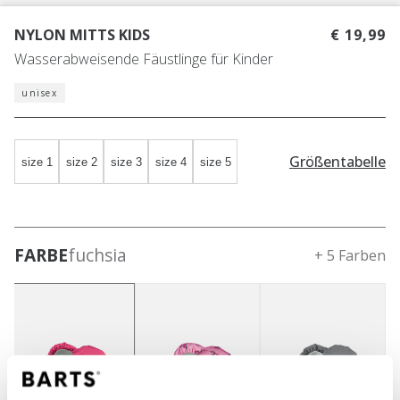
NYLON MITTS KIDS
€ 19,99
Wasserabweisende Fäustlinge für Kinder
unisex
Größentabelle
size 1
size 2
size 3
size 4
size 5
FARBE
fuchsia
+ 5 Farben