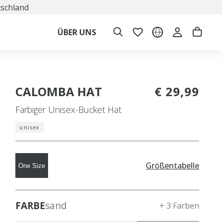
tschland
ÜBER UNS
CALOMBA HAT
€ 29,99
Farbiger Unisex-Bucket Hat
unisex
Größentabelle
One Size
FARBE
sand
+ 3 Farben