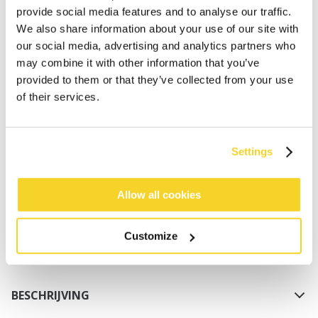
provide social media features and to analyse our traffic.
We also share information about your use of our site with
our social media, advertising and analytics partners who
may combine it with other information that you’ve
provided to them or that they’ve collected from your use
of their services.
IN WINKELWAGEN
Settings
Bestellingen die op werkdagen vóór 12:00 uur
worden geplaatst, worden dezelfde dag verzonden
Allow all cookies
Gratis verzending voor orders boven € 50,- binnen
NL
Customize
Binnen 30 dagen retourneren
BESCHRIJVING