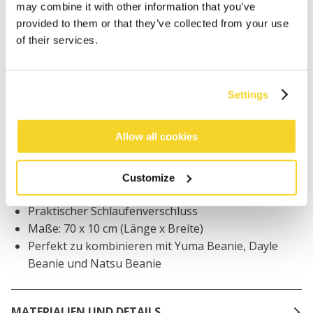
may combine it with other information that you’ve
Bestellungen, die vor 12 Uhr MEZ (Montag bis
Freitag) bei uns eingehen, werden noch am selben
provided to them or that they’ve collected from your use
Tag versandt
of their services.
Kostenlose Lieferung für Bestellungen über 50€
innerhalb Deutschland
30 Tage Rückgaberecht
Settings
Allow all cookies
BESCHREIBUNG
Baby-Schal
Customize
Warmer Strick und weicher Griff
Praktischer Schlaufenverschluss
Maße: 70 x 10 cm (Länge x Breite)
Perfekt zu kombinieren mit Yuma Beanie, Dayle
Beanie und Natsu Beanie
MATERIALIEN UND DETAILS