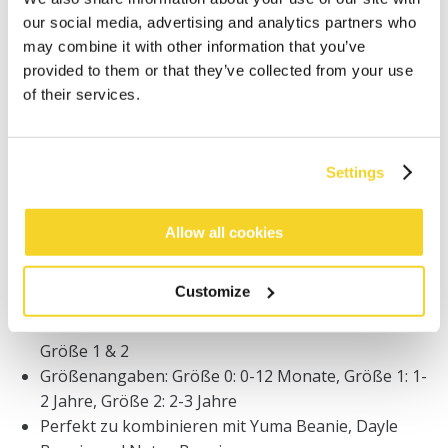
Freitag) bei uns eingehen, werden noch am selben
our social media, advertising and analytics partners who
Tag versandt
may combine it with other information that you’ve
Kostenlose Lieferung für Bestellungen über 50€
innerhalb Deutschland
provided to them or that they’ve collected from your use
of their services.
30 Tage Rückgaberecht
Settings
BESCHREIBUNG
Fäustlinge für Babys
Allow all cookies
Warmer Strick und weicher Griff
Weiches Fleecefutter für zusätzliche Wärme und
Customize
Komfort
Inklusive Daumen und Dont lose m Kordel für
Größe 1 & 2
Größenangaben: Größe 0: 0-12 Monate, Größe 1: 1-
2 Jahre, Größe 2: 2-3 Jahre
Perfekt zu kombinieren mit Yuma Beanie, Dayle