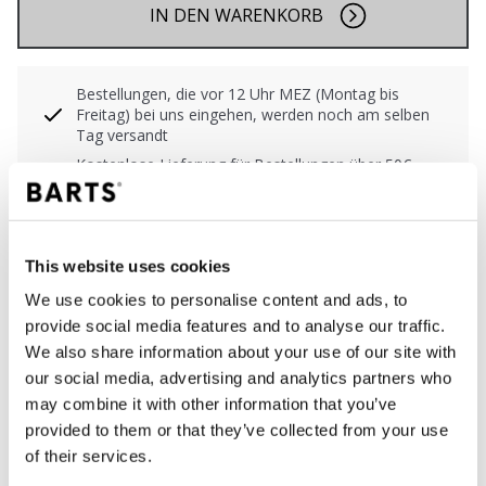
IN DEN WARENKORB
Bestellungen, die vor 12 Uhr MEZ (Montag bis
Freitag) bei uns eingehen, werden noch am selben
Tag versandt
Kostenlose Lieferung für Bestellungen über 50€
innerhalb Deutschland
30 Tage Rückgaberecht
This website uses cookies
We use cookies to personalise content and ads, to
BESCHREIBUNG
provide social media features and to analyse our traffic.
We also share information about your use of our site with
Freches Bikinihöschen mit hoher Taille und Zick-
our social media, advertising and analytics partners who
Zack-Print
may combine it with other information that you’ve
68% recyceltes Polyamid/Nylon
provided to them or that they’ve collected from your use
Hohe Taille mit gefalteter Schleife
of their services.
Hoch geschnittenes Bein